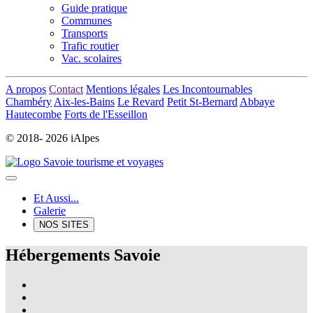
Guide pratique
Communes
Transports
Trafic routier
Vac. scolaires
A propos
Contact
Mentions légales
Les Incontournables
Chambéry
Aix-les-Bains
Le Revard
Petit St-Bernard
Abbaye
Hautecombe
Forts de l'Esseillon
© 2018-
2026 iAlpes
Et Aussi...
Galerie
NOS SITES
Hébergements Savoie