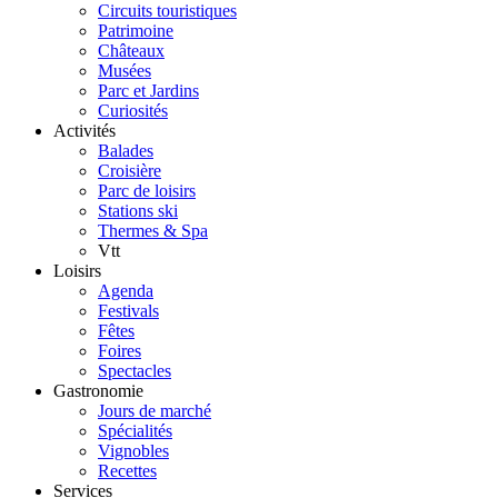
Circuits touristiques
Patrimoine
Châteaux
Musées
Parc et Jardins
Curiosités
Activités
Balades
Croisière
Parc de loisirs
Stations ski
Thermes & Spa
Vtt
Loisirs
Agenda
Festivals
Fêtes
Foires
Spectacles
Gastronomie
Jours de marché
Spécialités
Vignobles
Recettes
Services