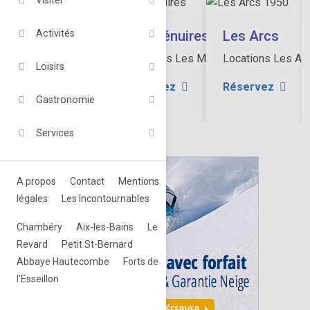
Visiter
Méribel-Mottaret
Les Ménuires
Les Arcs
Activités
Locations à Méribel.
Locations Les Ménuires.
Locations Les Arc
Loisirs
Réservez
Réservez
Réservez
Gastronomie
Services
A propos
Contact
Mentions
légales
Les Incontournables
Chambéry
Aix-les-Bains
Le
Revard
Petit St-Bernard
Abbaye Hautecombe
Forts de
l'Esseillon