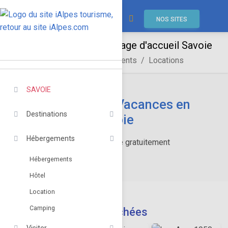
NOS SITES
SAVOIE
Hébergements
Locations
SAVOIE
Locations de Vacances en
Destinations
Savoie
Hébergements
Réservez en ligne gratuitement
Hébergements
Hôtel
Location
Camping
Destinations recherchées