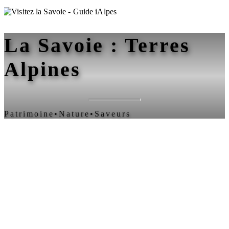
La Savoie : Terres
Alpines
Patrimoine
•
Nature
•
Saveurs