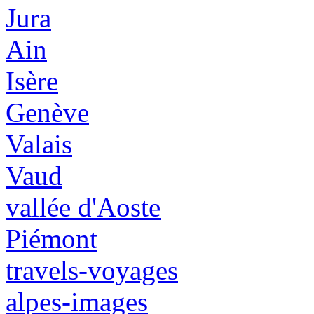
Jura
Ain
Isère
Genève
Valais
Vaud
vallée d'Aoste
Piémont
travels-voyages
alpes-images