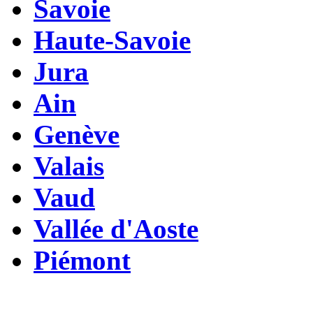
Savoie
Haute-Savoie
Jura
Ain
Genève
Valais
Vaud
Vallée d'Aoste
Piémont