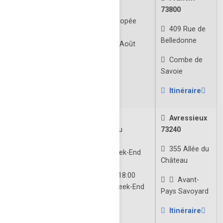
e
Château du XVIII
siècle.
73800
Expositions de documents de l'épopée
409 Rue de
Napoléonniene.
Belledonne
Ouverture: Fin-Juillet à Mi-Août
Tlj de| 14:30 à 18:30
Combe de
Groupe sur Rendez-Vous
Savoie
À VENIR
Itinéraire
Château de Montfleury
Avressieux
Collections insolites et diverses du
73240
proprétaire
355 Allée du
Ouverture: Avril - Mai | Week-End
Château
14:00 à 18:00
Juillet - Août | tlj 14h00 à 18:00
Avant-
Septembre - Octobre | Week-End
Pays Savoyard
14:00 à 18:00
Itinéraire
À VENIR