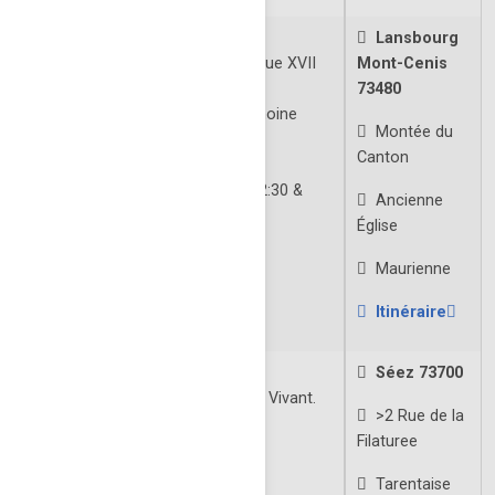
Espace Baroque Maurienne
Lansbourg
Exposition permanente: art baroque XVII
Mont-Cenis
e
et XVIII
siècle
73480
Expositions temporaires le patrimoine
Montée du
savoiard
Canton
Ouverture: Toute l'année
Lundi à Samedi: 09:00 - 12:30 &
Ancienne
14:00 - 18:00
Église
Fermé le dimanche
Maurienne
À VENIR
Itinéraire
Filature Arpin
Séez 73700
Labélisé Entreprise du Patrimoine Vivant.
>2 Rue de la
Patrimoine industriel, fabrication
Filaturee
traditionnelle.
Ouverture:
Tarentaise