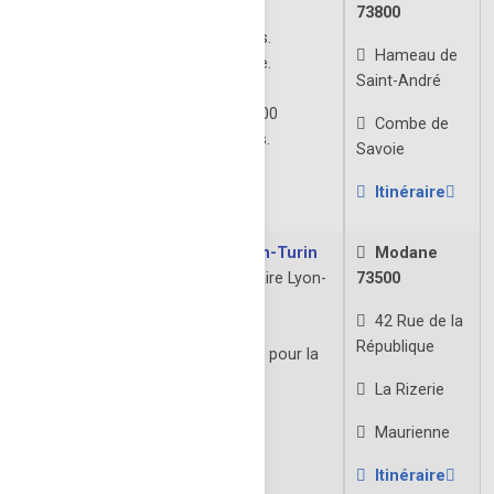
vieux outils.
73800
Initiation à la dégustation des vins.
Hameau de
Sur réseravtion cours d'oenologie.
Saint-André
Ouverture: Toute l'année
Tous les jours: 15:00 - 19:00
Combe de
Groupes sur Rendez-Vous.
Savoie
À VENIR
Itinéraire
Centre d’exposition tunnel Lyon-Turin
Modane
Exposition sur le chantier ferroviaire Lyon-
73500
Turin.
42 Rue de la
Ouverture: Toute l'année
République
Portes ouvertes chantiers pour la
fête de la science.
La Rizerie
À VENIR
Maurienne
Itinéraire