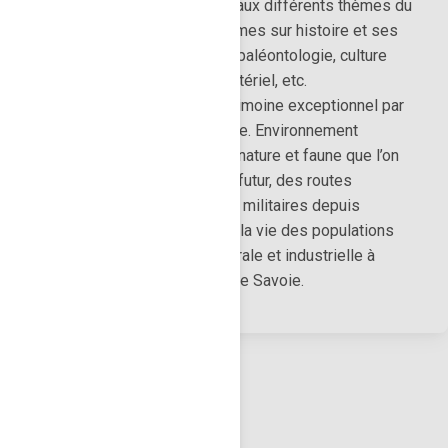
l’intérêt que porté le visiteur aux différents thèmes du
lieu : les arts visuels, les thèmes sur histoire et ses
événements, archéologie ou paléontologie, culture
populaire et patrimoine immatériel, etc.
La Savoie bénéficie d’un patrimoine exceptionnel par
le fait de sa géographie alpine. Environnement
montagneux et glaciaire, une nature et faune que l’on
essaye de préserver pour le futur, des routes
commerciales, religieuses et militaires depuis
l’Antiquité qui ont transformé la vie des populations
dans la lente évolution pastorale et industrielle à
découvrir dans les Musées de Savoie.
Rechercher un musée