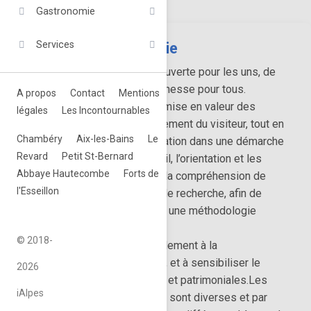
Gastronomie
Services
Les Musées de Savoie
Les Musées, un lieu de découverte pour les uns, de
souvenir pour d’autres, de richesse pour tous.
A propos
Contact
Mentions
Les Musées participent à la mise en valeur des
légales
Les Incontournables
collections et à l’accompagnement du visiteur, tout en
Chambéry
Aix-les-Bains
Le
assurant une mission d’éducation dans une démarche
Revard
Petit St-Bernard
de partage du savoir. L’accueil, l’orientation et les
Abbaye Hautecombe
Forts de
conseils apportent au public la compréhension de
l'Esseillon
l’usage du lieu et des outils de recherche, afin de
transmettre à chaque visiteur une méthodologie
adaptée et efficace.
© 2018-
Les Musées contribuent également à la
démocratisation de la culture, et à sensibiliser le
2026
public aux valeurs culturelles et patrimoniales.Les
iAlpes
incitations à visiter un musée sont diverses et par