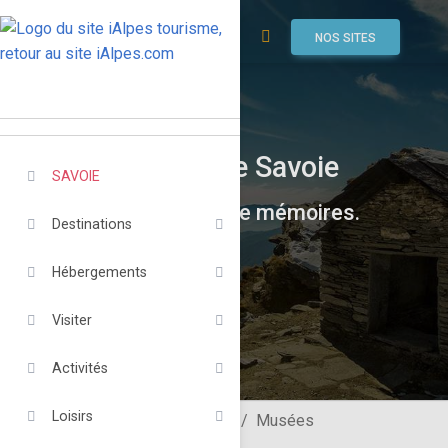
NOS SITES
Musées de Savoie
SAVOIE
Les passeurs de mémoires.
Destinations
Hébergements
Visiter
Activités
Loisirs
Savoie
Musées