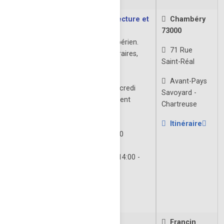
Centre d’interprétation, Architecture et
Chambéry
patrimoine
73000
architecture et patrimoine chambérien.
71 Rue
Exposition permanente et temporaires,
Saint-Réal
ateliers...
Ouverture: Toute l'année
Avant-Pays
Vendredi à Dimanche et Mercredi
Savoyard -
Horaires ou services peuvent
Chartreuse
varier.
Juillet - Août
Itinéraire
tlj | 10:00 12:00 - 14:00 - 18:00
Vac. scolaires zone A:
Mardi & jeudi | 10:00 12:00 - 14:00 -
18:00
Fermé tous les lundis
À VENIR
Château Carron
Francin