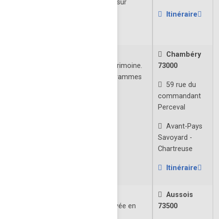
Visite guidée uniquement sur
rendez-vous
Itinéraire
À VENIR
Fondation FACIM
Chambéry
Découverte et sauvegarde du patrimoine.
73000
Ouverture: Selon les programmes
59 rue du
et sites.
commandant
À VENIR
Perceval
Avant-Pays
Savoyard -
Chartreuse
Itinéraire
Forts de l'Esseillon
Aussois
Ensemble militaire défensif achevée en
73500
1830