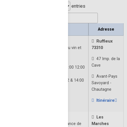
Show
entries
Search:
Noms
Adresse
Caveau de Chautagne
Ruffieux
Espace sensoriel, la découverte du vin et
73310
de la vinification.
47 Imp. de la
Ouverture: Toute l'année
Cave
Dimanche et jours fériés | 10:00 12:00
& 14:00 - 19:00
Avant-Pays
Lundi à samedi | 09:00 - 12 & 14:00
Savoyard -
à 19:00
Chautagne
Fermé: 25/12 et 01/01
Itinéraire
À VENIR
Caveau du lac St-André
Les
Collection la plus complète de France de
Marches