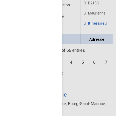
D215G
Ouverture: Toute l'année selon
enneigement
Maurienne
Visite libre et guidée en été
Itinéraire
À VENIR
Nom
Adresse
Showing 1 to 10 of 66 entries
Previous
1
2
3
4
5
6
7
Next
Galerie