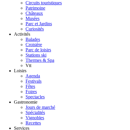
Circuits touristiques
Patrimoine
Châteaux
Musées
Parc et Jardins
Curiosités
Activités
Balades
Croisière
Parc de loisirs
Stations ski
Thermes & Spa
Vtt
Loisirs
Agenda
Festivals
Fêtes
Foires
Spectacles
Gastronomie
Jours de marché
Spécialités
Vignobles
Recettes
Services