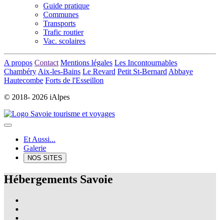
Guide pratique
Communes
Transports
Trafic routier
Vac. scolaires
A propos
Contact
Mentions légales
Les Incontournables
Chambéry
Aix-les-Bains
Le Revard
Petit St-Bernard
Abbaye
Hautecombe
Forts de l'Esseillon
© 2018-
2026 iAlpes
Et Aussi...
Galerie
NOS SITES
Hébergements Savoie